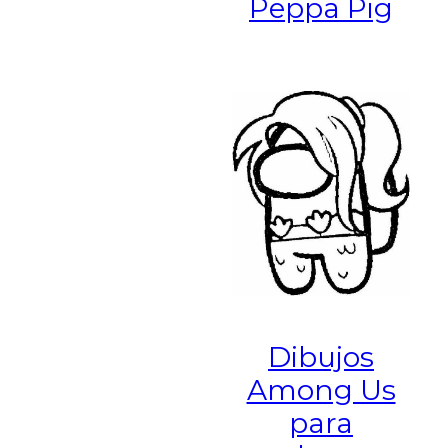
Peppa Pig
Dibujos
Among Us
para