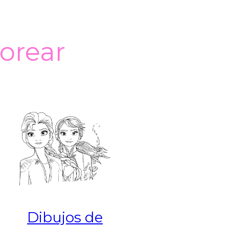
lorear
Dibujos de