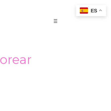
ES
lorear