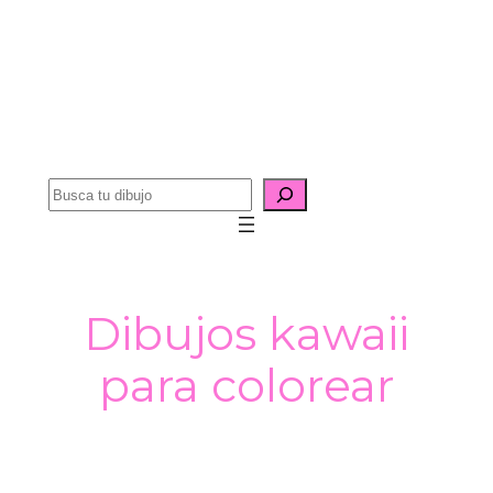
B
u
s
c
a
Dibujos kawaii
r
para colorear