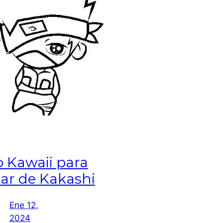
o Kawaii para
ear de Kakashi
Ene 12,
2024