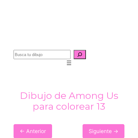
B
u
s
c
a
Dibujo de Among Us
r
para colorear 13
← Anterior
Siguiente →