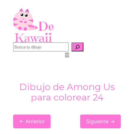
Saltar
al
contenido
B
u
s
c
a
Dibujo de Among Us
r
para colorear 24
← Anterior
Siguiente →