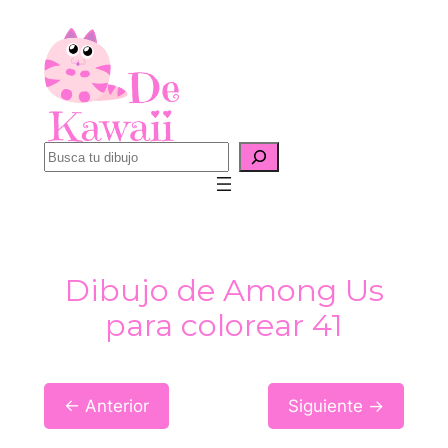
Saltar
al
contenido
B
u
s
c
a
Dibujo de Among Us
r
para colorear 41
← Anterior
Siguiente →