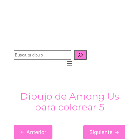
B
u
s
c
a
Dibujo de Among Us
r
para colorear 5
← Anterior
Siguiente →