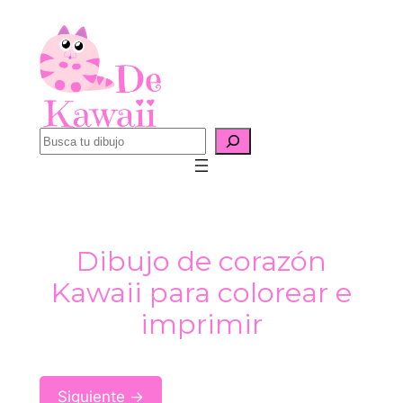
Saltar
al
contenido
B
u
s
c
a
Dibujo de corazón
r
Kawaii para colorear e
imprimir
Siguiente →