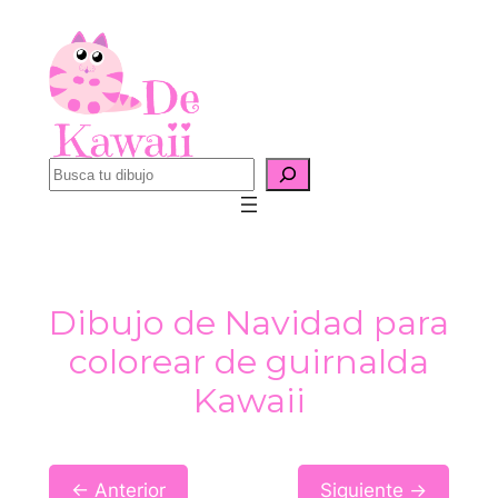
Saltar
al
contenido
B
u
s
c
a
Dibujo de Navidad para
r
colorear de guirnalda
Kawaii
← Anterior
Siguiente →