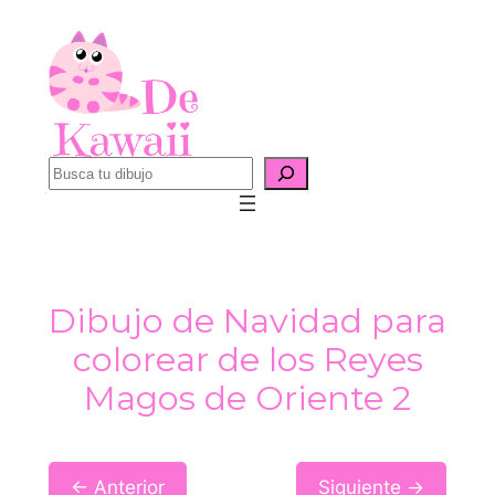
Saltar
al
contenido
B
u
s
c
a
Dibujo de Navidad para
r
colorear de los Reyes
Magos de Oriente 2
← Anterior
Siguiente →