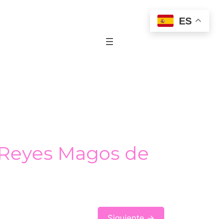
ES
s Reyes Magos de
Siguiente →