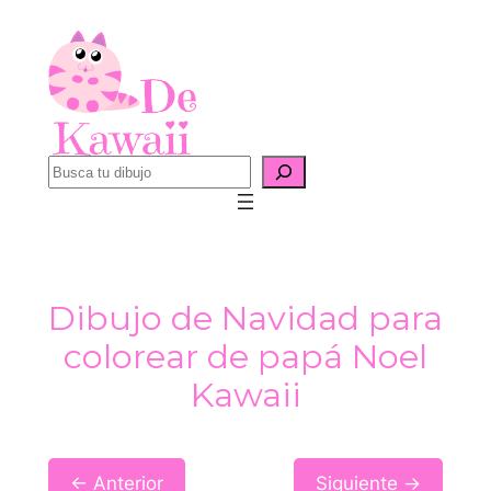
Saltar
al
contenido
B
u
s
c
a
Dibujo de Navidad para
r
colorear de papá Noel
Kawaii
← Anterior
Siguiente →