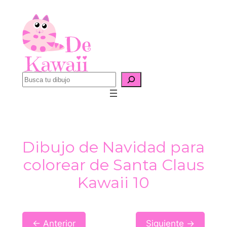
Saltar
al
contenido
B
u
s
c
a
Dibujo de Navidad para
r
colorear de Santa Claus
Kawaii 10
← Anterior
Siguiente →