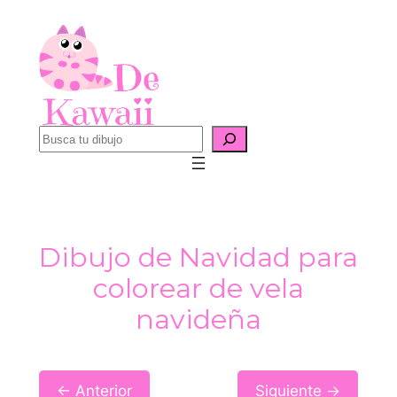
Saltar
al
contenido
B
u
s
c
a
Dibujo de Navidad para
r
colorear de vela
navideña
← Anterior
Siguiente →