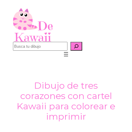
Saltar
al
contenido
B
u
s
c
a
Dibujo de tres
r
corazones con cartel
Kawaii para colorear e
imprimir