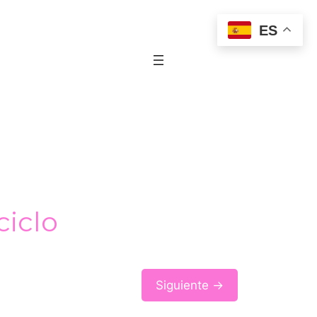
ES
ciclo
Siguiente →