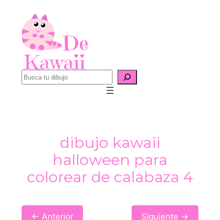
Saltar
al
contenido
B
u
s
c
a
dibujo kawaii
r
halloween para
colorear de calabaza 4
← Anterior
Siguiente →