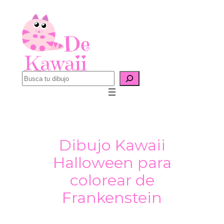
Saltar
al
contenido
B
u
s
c
a
Dibujo Kawaii
r
Halloween para
colorear de
Frankenstein