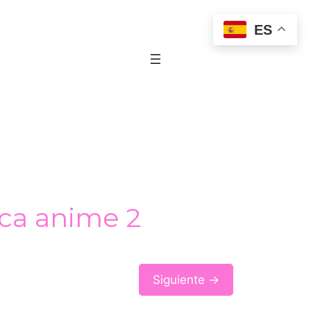
ES
ica anime 2
Siguiente →