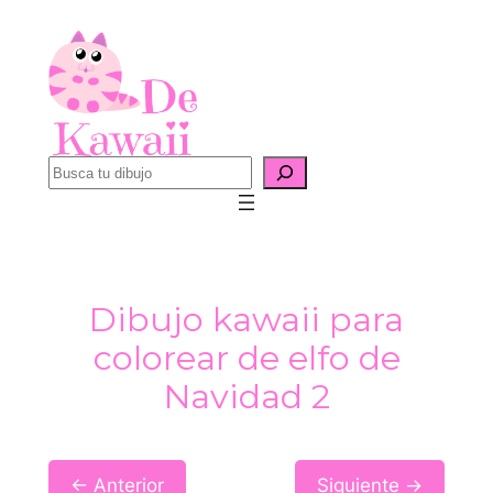
Saltar
al
contenido
B
u
s
c
a
Dibujo kawaii para
r
colorear de elfo de
Navidad 2
← Anterior
Siguiente →