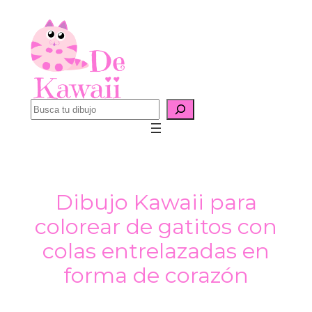
Saltar
al
contenido
B
u
s
c
a
Dibujo Kawaii para
r
colorear de gatitos con
colas entrelazadas en
forma de corazón