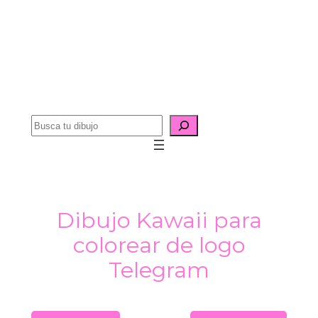
B
u
s
c
a
Dibujo Kawaii para
r
colorear de logo
Telegram