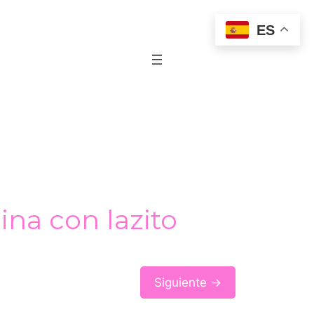
ES
ina con lazito
Siguiente →