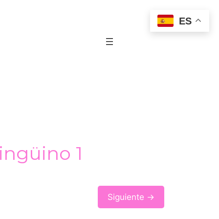
ES
ingüino 1
Siguiente →