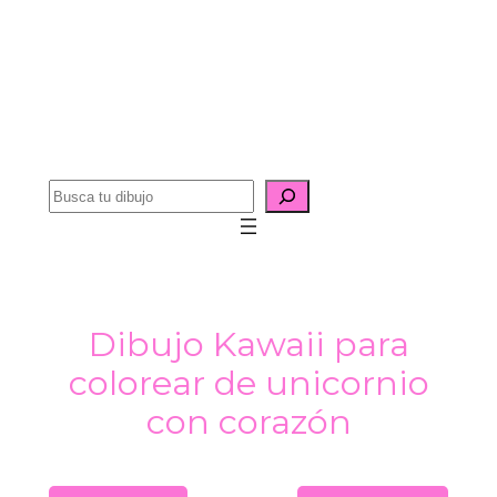
B
u
s
c
a
Dibujo Kawaii para
r
colorear de unicornio
con corazón