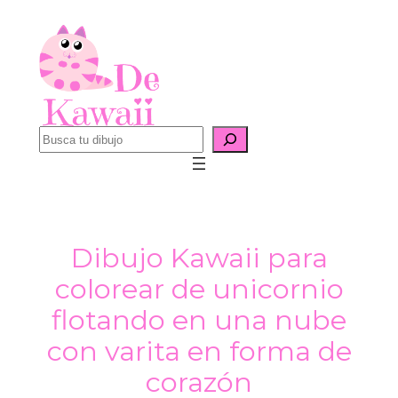
Saltar
al
contenido
B
u
s
c
a
Dibujo Kawaii para
r
colorear de unicornio
flotando en una nube
con varita en forma de
corazón