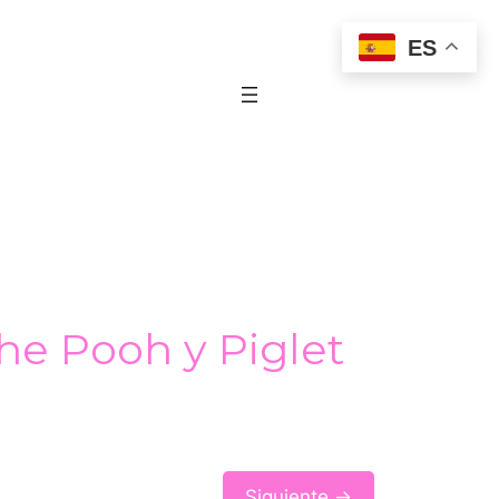
ES
he Pooh y Piglet
Siguiente →