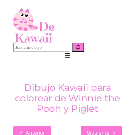
Saltar
al
contenido
B
u
s
c
a
Dibujo Kawaii para
r
colorear de Winnie the
Pooh y Piglet
← Anterior
Siguiente →