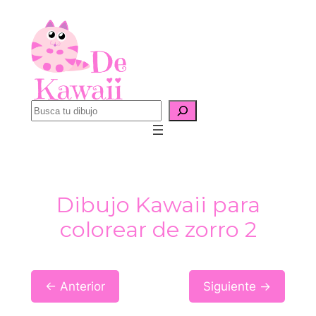
Saltar
al
contenido
B
u
s
c
a
Dibujo Kawaii para
r
colorear de zorro 2
← Anterior
Siguiente →