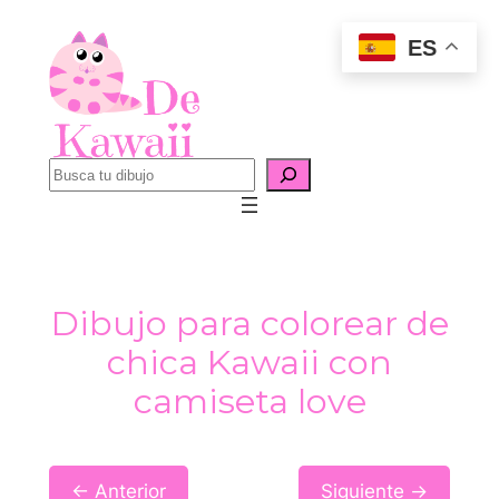
Saltar
ES
al
contenido
B
u
s
c
a
Dibujo para colorear de
r
chica Kawaii con
camiseta love
← Anterior
Siguiente →