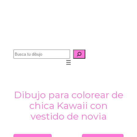
B
u
s
c
a
Dibujo para colorear de
r
chica Kawaii con
vestido de novia