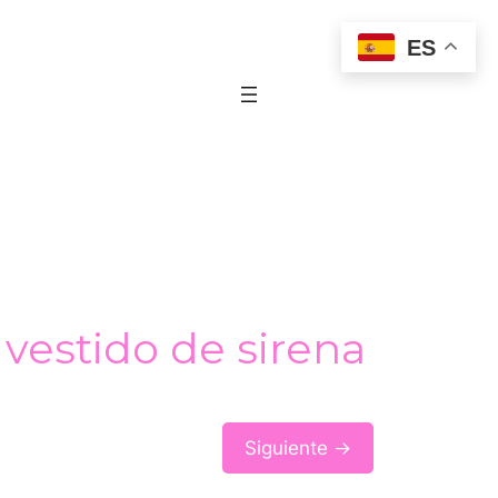
ES
 vestido de sirena
Siguiente →