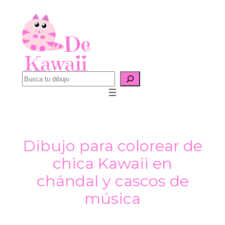
Saltar
al
contenido
B
u
s
c
a
Dibujo para colorear de
r
chica Kawaii en
chándal y cascos de
música