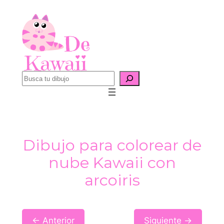
Saltar
al
contenido
B
u
s
c
a
Dibujo para colorear de
r
nube Kawaii con
arcoiris
← Anterior
Siguiente →