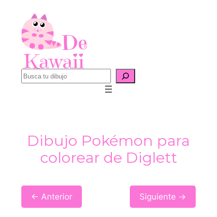
Saltar
al
contenido
B
u
s
c
a
Dibujo Pokémon para
r
colorear de Diglett
← Anterior
Siguiente →