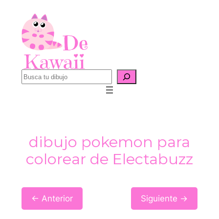
Saltar
al
contenido
B
u
s
c
a
dibujo pokemon para
r
colorear de Electabuzz
← Anterior
Siguiente →