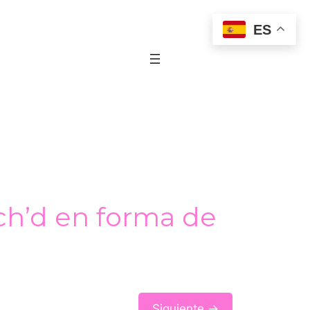
ES
ch’d en forma de
Siguiente →