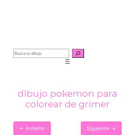
B
u
s
c
a
dibujo pokemon para
r
colorear de grimer
← Anterior
Siguiente →