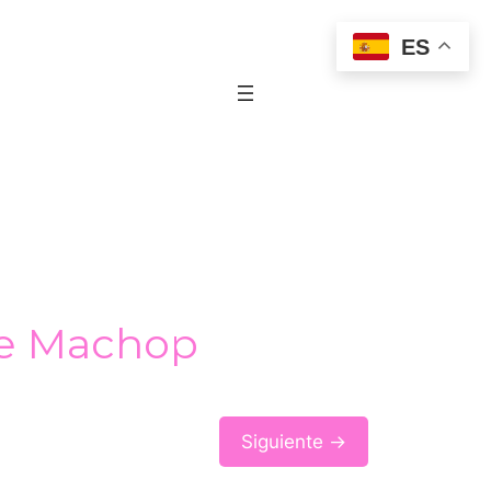
ES
de Machop
Siguiente →