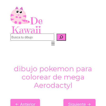
Saltar
al
contenido
B
u
s
c
a
dibujo pokemon para
r
colorear de mega
Aerodactyl
← Anterior
Siguiente →