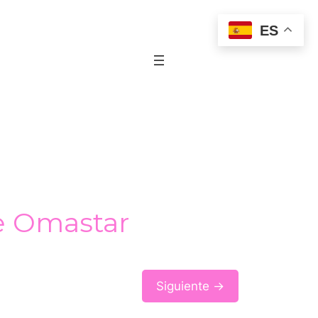
ES
e Omastar
Siguiente →