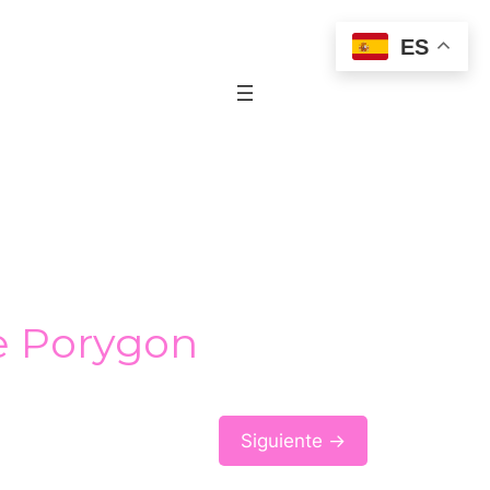
ES
e Porygon
Siguiente →