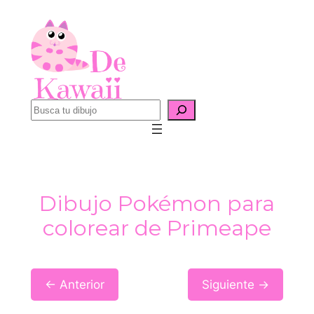
Saltar
al
contenido
B
u
s
c
a
Dibujo Pokémon para
r
colorear de Primeape
← Anterior
Siguiente →