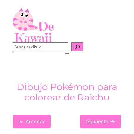
Saltar
al
contenido
B
u
s
c
a
Dibujo Pokémon para
r
colorear de Raichu
← Anterior
Siguiente →