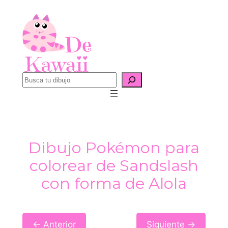
Saltar
al
contenido
B
u
s
c
a
Dibujo Pokémon para
r
colorear de Sandslash
con forma de Alola
← Anterior
Siguiente →