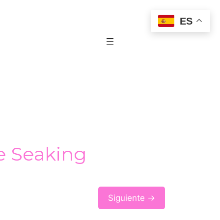
ES
e Seaking
Siguiente →