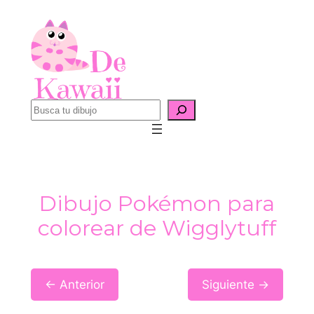
Saltar
al
contenido
B
u
s
c
a
Dibujo Pokémon para
r
colorear de Wigglytuff
← Anterior
Siguiente →