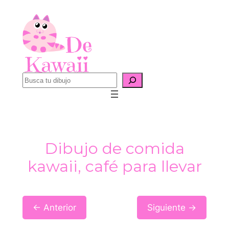
Saltar
al
contenido
B
u
s
c
a
Dibujo de comida
r
kawaii, café para llevar
← Anterior
Siguiente →