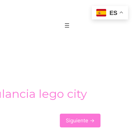
ES
ancia lego city
Siguiente →